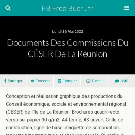
FB Fred Buer . fr
Lundi 16 Mai 2022
Documents Des Commissions Du
CÉSER De La Réunion
Partager
Tweeter
Épingler
E-mail
SMS
Conception et réalisation graphique des productions du
Conseil économique, sociale et environnemental régional
(CÉSER) de l’île de La Réunion. Brochures quadri recto
verso sur papier 90 g/m2. A4 fermé, A3 ouvert. Grille de
construction, ligne de base, maquette de composition,