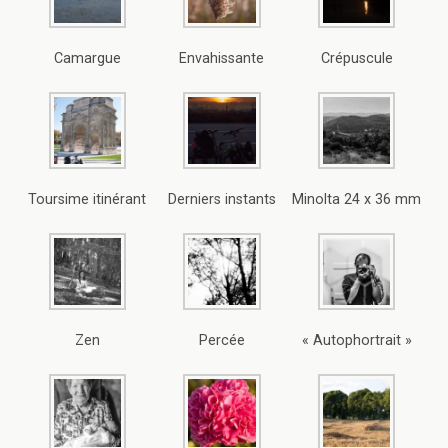
Camargue
Envahissante
Crépuscule
Toursime itinérant
Derniers instants
Minolta 24 x 36 mm
Zen
Percée
« Autophortrait »