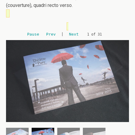
(couverture), quadri recto verso.
Pause
Prev
|
Next
2 of 31