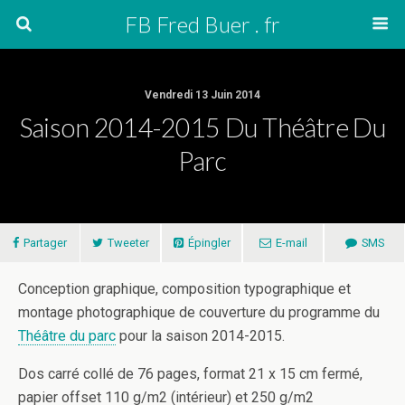
FB Fred Buer . fr
Vendredi 13 Juin 2014
Saison 2014-2015 Du Théâtre Du
Parc
Partager
Tweeter
Épingler
E-mail
SMS
Conception graphique, composition typographique et
montage photographique de couverture du programme du
Théâtre du parc
pour la saison 2014-2015.
Dos carré collé de 76 pages, format 21 x 15 cm fermé,
papier offset 110 g/m2 (intérieur) et 250 g/m2