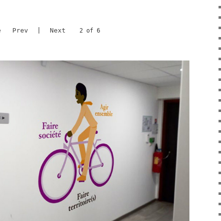
e
Prev
|
Next
2 of 6