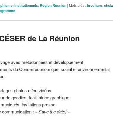
aphisme
,
Institutionnels
,
Région Réunion
|
Mots-clés :
brochure
,
choix
togramme
CÉSER de La Réunion
chivage avec métadonnées et développement
ments du Conseil économique, social et environnemental
on.
rtages photos et/ou vidéos
ur de goodies, facilitatrice graphique
mmuniqués, invitations presse
e communication : «
Save the date!
»