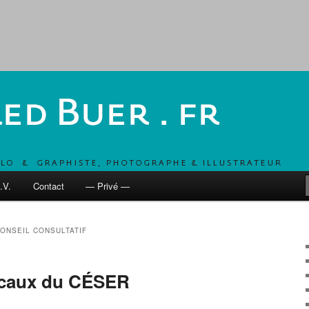
, UN COMBO POUR DÉVELOPPER LES MOBILITÉS ACTIVES
 fr
.V.
Contact
— Privé —
ONSEIL CONSULTATIF
locaux du CÉSER