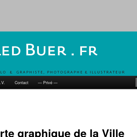
, UN COMBO POUR DÉVELOPPER LES MOBILITÉS ACTIVES
 fr
.V.
Contact
— Privé —
te graphique de la Ville