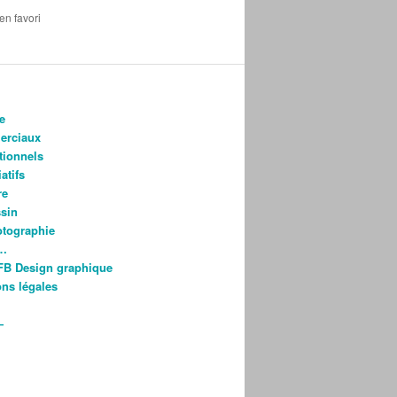
 en favori
e
rciaux
utionnels
atifs
re
ssin
otographie
s…
FB Design graphique
ns légales
—