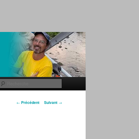
Recherche
Navigation des
←
Précédent
Suivant
→
articles