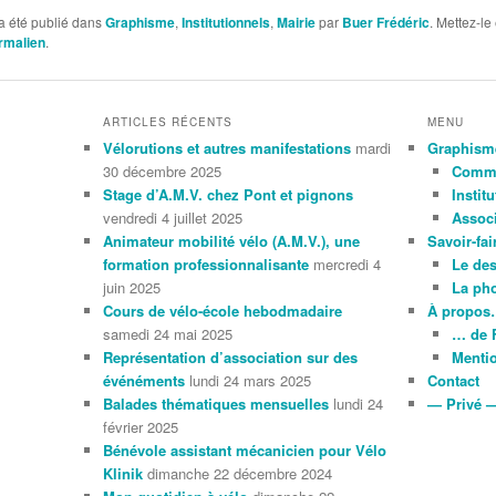
a été publié dans
Graphisme
,
Institutionnels
,
Mairie
par
Buer Frédéric
. Mettez-le
rmalien
.
ARTICLES RÉCENTS
MENU
Vélorutions et autres manifestations
mardi
Graphism
30 décembre 2025
Comme
Stage d’A.M.V. chez Pont et pignons
Instit
vendredi 4 juillet 2025
Associ
Animateur mobilité vélo (A.M.V.), une
Savoir-fai
formation professionnalisante
mercredi 4
Le de
juin 2025
La ph
Cours de vélo-école hebodmadaire
À propo
samedi 24 mai 2025
… de 
Représentation d’association sur des
Mentio
événéments
lundi 24 mars 2025
Contact
Balades thématiques mensuelles
lundi 24
— Privé 
février 2025
Bénévole assistant mécanicien pour Vélo
Klinik
dimanche 22 décembre 2024