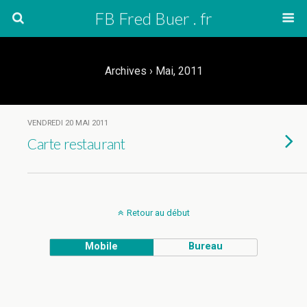
FB Fred Buer . fr
Archives › Mai, 2011
VENDREDI 20 MAI 2011
Carte restaurant
Retour au début
Mobile
Bureau