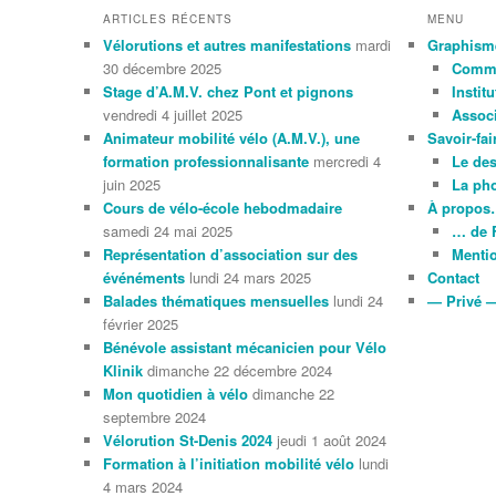
ARTICLES RÉCENTS
MENU
Vélorutions et autres manifestations
mardi
Graphism
30 décembre 2025
Comme
Stage d’A.M.V. chez Pont et pignons
Instit
vendredi 4 juillet 2025
Associ
Animateur mobilité vélo (A.M.V.), une
Savoir-fai
formation professionnalisante
mercredi 4
Le de
juin 2025
La ph
Cours de vélo-école hebodmadaire
À propo
samedi 24 mai 2025
… de 
Représentation d’association sur des
Mentio
événéments
lundi 24 mars 2025
Contact
Balades thématiques mensuelles
lundi 24
— Privé 
février 2025
Bénévole assistant mécanicien pour Vélo
Klinik
dimanche 22 décembre 2024
Mon quotidien à vélo
dimanche 22
septembre 2024
Vélorution St-Denis 2024
jeudi 1 août 2024
Formation à l’initiation mobilité vélo
lundi
4 mars 2024