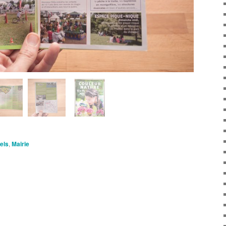
nels
,
Mairie