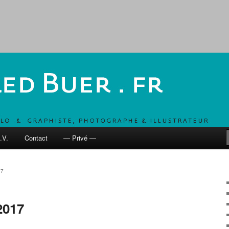
, UN COMBO POUR DÉVELOPPER LES MOBILITÉS ACTIVES
 fr
.V.
Contact
— Privé —
17
2017