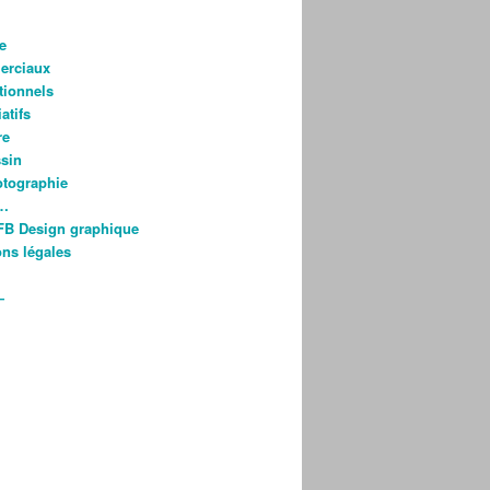
e
rciaux
utionnels
atifs
re
ssin
otographie
s…
FB Design graphique
ns légales
—