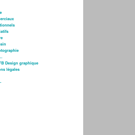
e
rciaux
utionnels
atifs
re
ssin
otographie
s…
FB Design graphique
ns légales
—