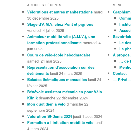
ARTICLES RÉCENTS
MENU
Vélorutions et autres manifestations
mardi
Graphism
30 décembre 2025
Comme
Stage d’A.M.V. chez Pont et pignons
Instit
vendredi 4 juillet 2025
Associ
Animateur mobilité vélo (A.M.V.), une
Savoir-fai
formation professionnalisante
mercredi 4
Le de
juin 2025
La ph
Cours de vélo-école hebodmadaire
À propo
samedi 24 mai 2025
… de 
Représentation d’association sur des
Mentio
événéments
lundi 24 mars 2025
Contact
Balades thématiques mensuelles
lundi 24
— Privé 
février 2025
Bénévole assistant mécanicien pour Vélo
Klinik
dimanche 22 décembre 2024
Mon quotidien à vélo
dimanche 22
septembre 2024
Vélorution St-Denis 2024
jeudi 1 août 2024
Formation à l’initiation mobilité vélo
lundi
4 mars 2024