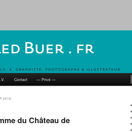
, UN COMBO POUR DÉVELOPPER LES MOBILITÉS ACTIVES
 fr
.V.
Contact
— Privé —
R 2018
amme du Château de