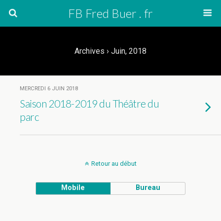
FB Fred Buer . fr
Archives › Juin, 2018
MERCREDI 6 JUIN 2018
Saison 2018-2019 du Théâtre du
parc
Retour au début
Mobile
Bureau