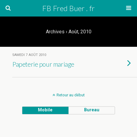
FB Fred Buer . fr
Archives › Août, 2010
SAMEDI 7 AOÛT 2010
Papeterie pour mariage
Retour au début
Mobile
Bureau