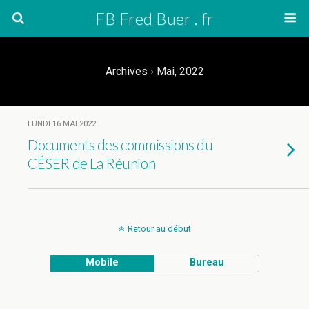
FB Fred Buer . fr
Archives › Mai, 2022
LUNDI 16 MAI 2022
Documents des commissions du
CÉSER de La Réunion
Retour au début
Mobile
Bureau