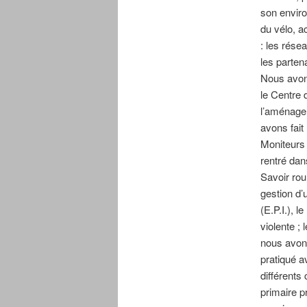
son enviro
du vélo, a
: les résea
les parten
Nous avons
le Centre 
l’aménage
avons fait
Moniteurs 
rentré dan
Savoir rou
gestion d’
(E.P.I.), 
violente ;
nous avons
pratiqué a
différents
primaire p