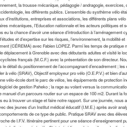
nnement, la trousse mécanique, pédagogie / andragogie, exercices, 
ccidentologie, les différents publics. L’ensemble du systhème vélo éta
ux d’institutions, entreprises et associations, les différents plans vélo
aires mécaniques, l’Education nationnale et les acteurs politiques et 
 eu la chance d’avoir une séance d’introduction à l’aménagement cy
d’études et d’expertise sur les risques, l’environnement, la mobilité et
ment (CÉREMA) avec Fabien LOPEZ. Parmi les temps de pratique 
 le déplacement à Grenoble avec des débutants adultes et visité le loc
cyclistes français (M.C.F.) avec la présentation de son directeur. 
s le détail du positionnement de l’accompagnant d’encadrement ; les d
ler à vélo (SRAV), Objectif employeur pro vélo (O.E.P.V.) et bien d’aut
une vélo-école dont le parc de vélos, les équipements de protection in
le logiciel de gestion Paheko ; la rage au volant versus la communicati
 le manuel d’un parcours routier sur un espace de 100 m2. Durant la f
 eu à trouver un stage et faire notre rapport. Sur une journée, nous 
vec des jeunes d’un Institut médical éducatif (I.M.E.) après avoir anal
 comportements de ce type de public. Pratique SRAV avec des élèves 
roche de I.F.V. Itinéraire pertinent pour une séance d’enseignement pu