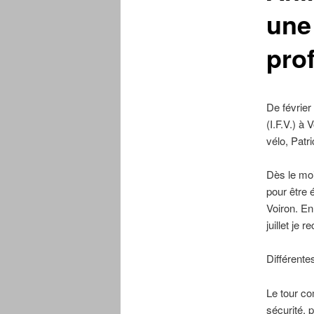
une
pro
De février 
(I.F.V.) à
vélo, Patr
Dès le moi
pour être é
Voiron. E
juillet je
Différente
Le tour co
sécurité, 