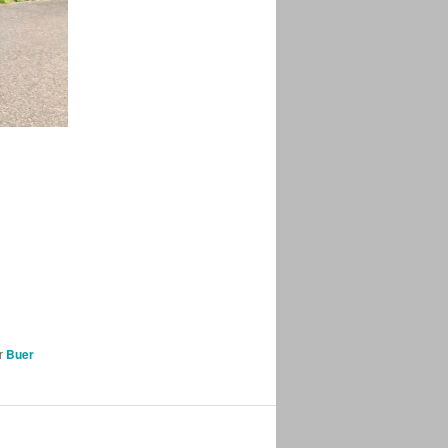
r
Buer