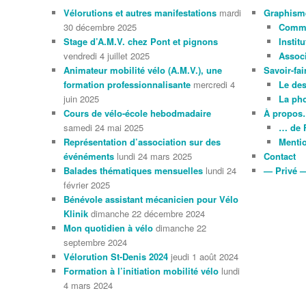
Vélorutions et autres manifestations
mardi
Graphism
30 décembre 2025
Comme
Stage d’A.M.V. chez Pont et pignons
Instit
vendredi 4 juillet 2025
Associ
Animateur mobilité vélo (A.M.V.), une
Savoir-fai
formation professionnalisante
mercredi 4
Le de
juin 2025
La ph
Cours de vélo-école hebodmadaire
À propo
samedi 24 mai 2025
… de 
Représentation d’association sur des
Mentio
événéments
lundi 24 mars 2025
Contact
Balades thématiques mensuelles
lundi 24
— Privé 
février 2025
Bénévole assistant mécanicien pour Vélo
Klinik
dimanche 22 décembre 2024
Mon quotidien à vélo
dimanche 22
septembre 2024
Vélorution St-Denis 2024
jeudi 1 août 2024
Formation à l’initiation mobilité vélo
lundi
4 mars 2024