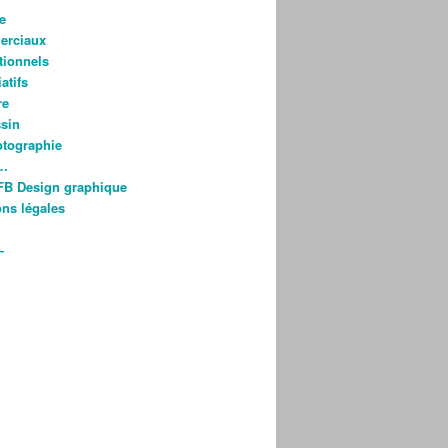
e
rciaux
utionnels
atifs
re
ssin
otographie
s…
FB Design graphique
ns légales
—