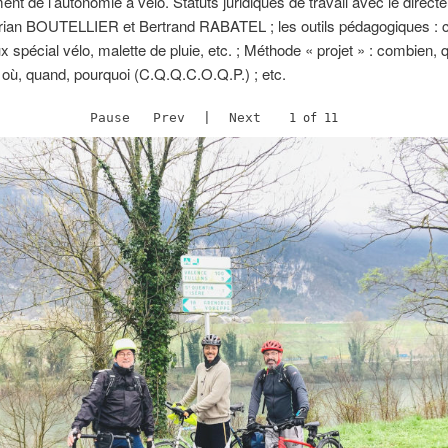
nt de l’autonomie à vélo. Statuts juridiques de travail avec le directe
Florian BOUTELLIER et Bertrand RABATEL ; les outils pédagogiques :
ux spécial vélo, malette de pluie, etc. ; Méthode « projet » : combien, q
ù, quand, pourquoi (C.Q.Q.C.O.Q.P.) ; etc.
Pause
Prev
|
Next
2 of 11