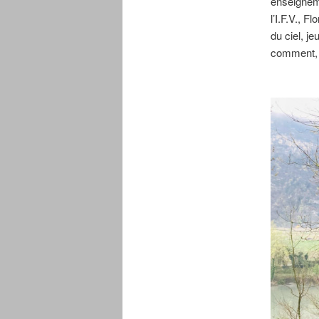
enseigneme
l’I.F.V., 
du ciel, je
comment, o