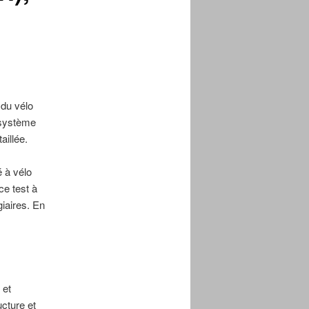
n du vélo
 système
aillée.
é à vélo
ce test à
iaires. En
 et
ucture et