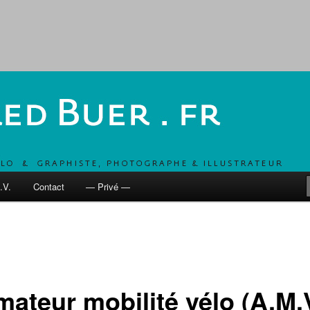
, UN COMBO POUR DÉVELOPPER LES MOBILITÉS ACTIVES
 fr
.V.
Contact
— Privé —
ateur mobilité vélo (A.M.V