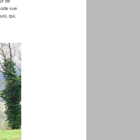
ur de
 code vue
uoi, qui,