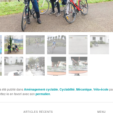
a été publié dans
Aménagement cyclable
,
Cyclabilité
,
Mécanique
,
Vélo-école
pa
ettez-le en favori avec son
permalien
.
ARTICLES RÉCENTS
MENU