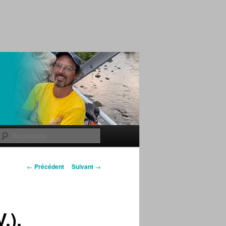
Recherche
Navigation des
←
Précédent
Suivant
→
articles
.),