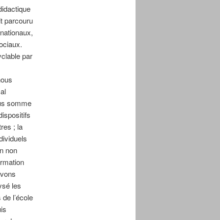
didactique
it parcouru
 nationaux,
sociaux.
clable par
nous
al
Nous somme
ispositifs
res ; la
dividuels
on non
ormation
avons
ysé les
de l’école
is