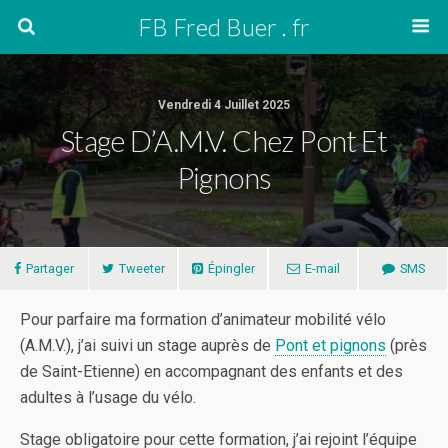
FB Fred Buer . fr
Vendredi 4 Juillet 2025
Stage D’A.M.V. Chez Pont Et
Pignons
Partager
Tweeter
Épingler
E-mail
SMS
Pour parfaire ma formation d’animateur mobilité vélo
(A.M.V.), j’ai suivi un stage auprès de
Pont et pignons
(près
de Saint-Etienne) en accompagnant des enfants et des
adultes à l’usage du vélo.
Stage obligatoire pour cette formation, j’ai rejoint l’équipe