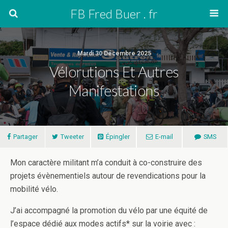
FB Fred Buer . fr
Mardi 30 Décembre 2025
Vélorutions Et Autres
Manifestations
Partager
Tweeter
Épingler
E-mail
SMS
Mon caractère militant m’a conduit à co-construire des
projets évènementiels autour de revendications pour la
mobilité vélo.
J’ai accompagné la promotion du vélo par une équité de
l’espace dédié aux modes actifs* sur la voirie avec :