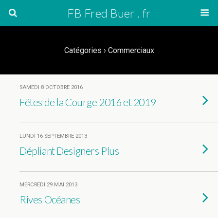
FB Fred Buer . fr
Catégories ›
Commerciaux
SAMEDI 8 OCTOBRE 2016
Fêtes de la Courge 2016 et 2019
LUNDI 16 SEPTEMBRE 2013
Dépliant Designers Plus
MERCREDI 29 MAI 2013
Rives Océanes