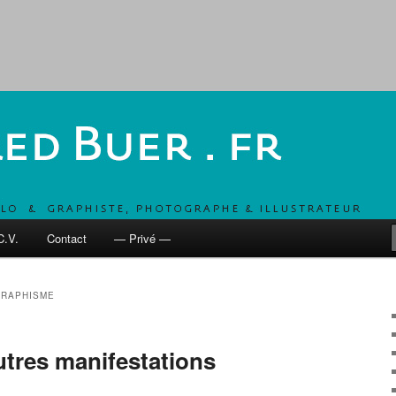
, UN COMBO POUR DÉVELOPPER LES MOBILITÉS ACTIVES
 fr
C.V.
Contact
— Privé —
RAPHISME
utres manifestations