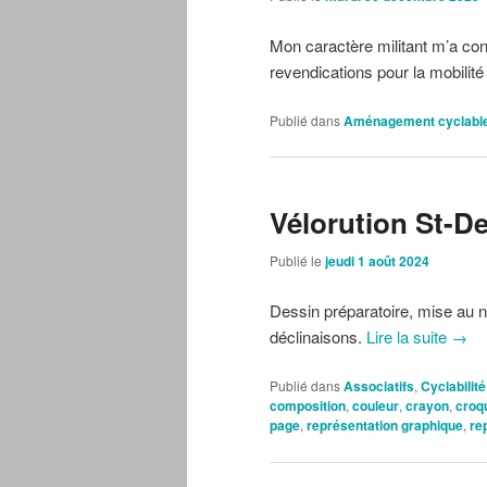
Mon caractère militant m’a con
revendications pour la mobilité
Publié dans
Aménagement cyclabl
Vélorution St-D
Publié le
jeudi 1 août 2024
Dessin préparatoire, mise au no
déclinaisons.
Lire la suite
→
Publié dans
Associatifs
,
Cyclabilité
composition
,
couleur
,
crayon
,
croq
page
,
représentation graphique
,
re