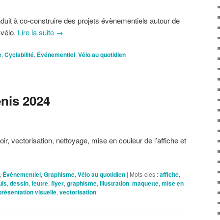
duit à co-construire des projets évènementiels autour de
 vélo.
Lire la suite
→
e
,
Cyclabilité
,
Événementiel
,
Vélo au quotidien
enis 2024
ir, vectorisation, nettoyage, mise en couleur de l’affiche et
,
Événementiel
,
Graphisme
,
Vélo au quotidien
|
Mots-clés :
affiche
,
uis
,
dessin
,
feutre
,
flyer
,
graphisme
,
illustration
,
maquette
,
mise en
présentation visuelle
,
vectorisation