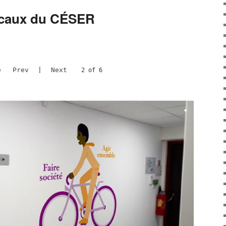
locaux du CÉSER
e
Prev
|
Next
2 of 6