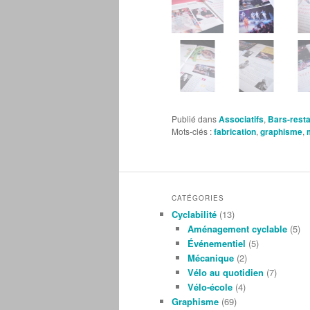
Publié dans
Associatifs
,
Bars-rest
Mots-clés :
fabrication
,
graphisme
,
CATÉGORIES
Cyclabilité
(13)
Aménagement cyclable
(5)
Événementiel
(5)
Mécanique
(2)
Vélo au quotidien
(7)
Vélo-école
(4)
Graphisme
(69)