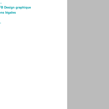
s…
FB Design graphique
ns légales
—