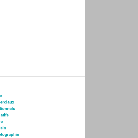
e
rciaux
utionnels
atifs
re
ssin
otographie