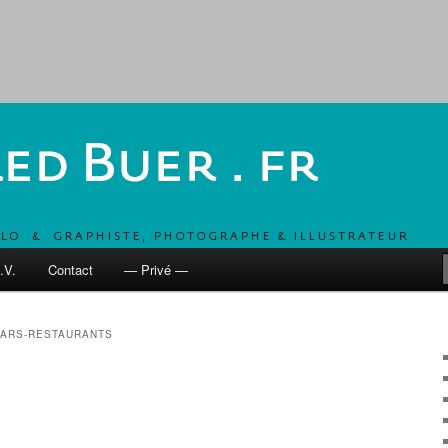
, UN COMBO POUR DÉVELOPPER LES MOBILITÉS ACTIVES
 fr
.V.
Contact
— Privé —
ARS-RESTAURANTS