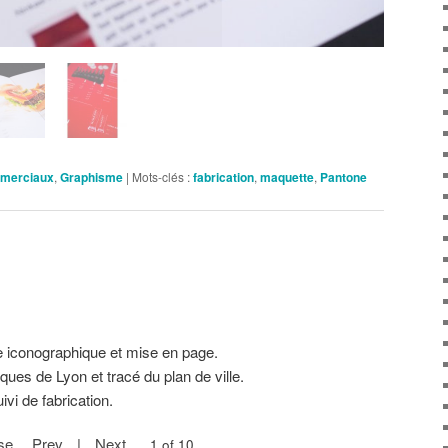
merciaux
,
Graphisme
|
Mots-clés :
fabrication
,
maquette
,
Pantone
 iconographique et mise en page.
iques de Lyon et tracé du plan de ville.
ivi de fabrication.
se
Prev
|
Next
2 of 10