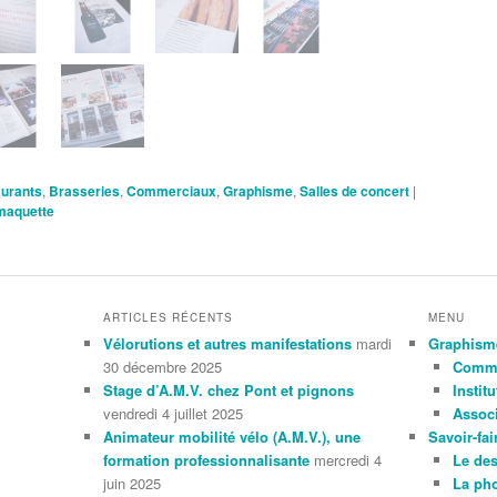
aurants
,
Brasseries
,
Commerciaux
,
Graphisme
,
Salles de concert
|
maquette
ARTICLES RÉCENTS
MENU
Vélorutions et autres manifestations
mardi
Graphism
30 décembre 2025
Comme
Stage d’A.M.V. chez Pont et pignons
Instit
vendredi 4 juillet 2025
Associ
Animateur mobilité vélo (A.M.V.), une
Savoir-fai
formation professionnalisante
mercredi 4
Le de
juin 2025
La ph