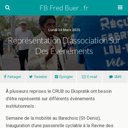
FB Fred Buer . fr
Lundi 24 Mars 2025
Représentation D’association Sur
Des Événéments
Partager
Tweeter
Épingler
E-mail
SMS
À plusieurs reprises le CRUB ou Ekopratik ont besoin
d’être représenté sur différents évènements
institutionnels :
Semaine de la mobilité au Barachois (St-Denis),
Inauguration d’une passerelle cyclable à la Ravine des