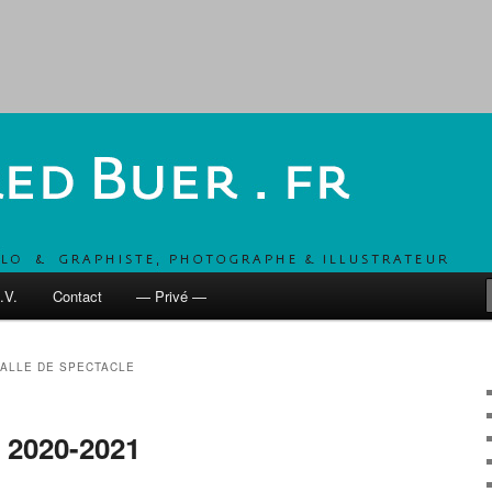
, UN COMBO POUR DÉVELOPPER LES MOBILITÉS ACTIVES
 fr
.V.
Contact
— Privé —
ALLE DE SPECTACLE
, 2020-2021