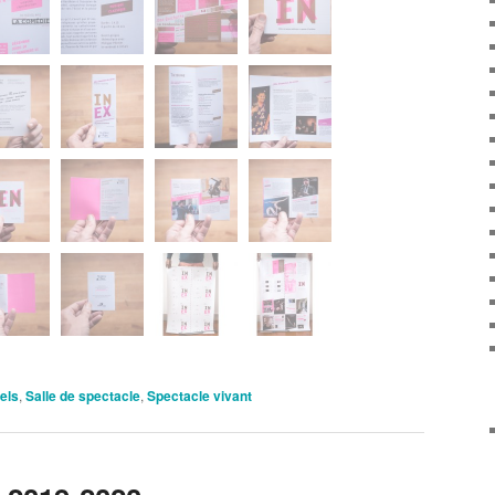
nels
,
Salle de spectacle
,
Spectacle vivant