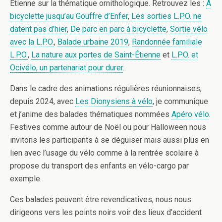
Etienne sur la thématique ornithologique. Retrouvez les :
À
bicyclette jusqu’au Gouffre d’Enfer
,
Les sorties L.P.O. ne
datent pas d’hier
,
De parc en parc à bicyclette
,
Sortie vélo
avec la L.P.O.
,
Balade urbaine 2019
,
Randonnée familiale
L.P.O.
,
La nature aux portes de Saint-Étienne
et
L.P.O. et
Ocivélo, un partenariat pour durer
.
Dans le cadre des animations régulières réunionnaises,
depuis 2024, avec
Les Dionysiens à vélo
, je communique
et j’anime des balades thématiques nommées
Apéro vélo
.
Festives comme autour de Noël ou pour Halloween nous
invitons les participants à se déguiser mais aussi plus en
lien avec l’usage du vélo comme à la rentrée scolaire à
propose du transport des enfants en vélo-cargo par
exemple.
Ces balades peuvent être revendicatives, nous nous
dirigeons vers les points noirs voir des lieux d’accident