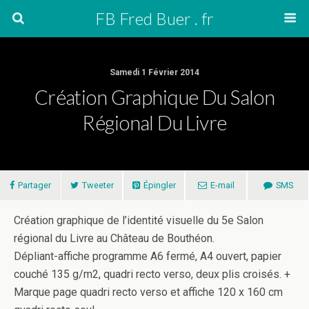
FB Fred Buer . fr
Samedi 1 Février 2014
Création Graphique Du Salon
Régional Du Livre
Partager
Tweeter
Épingler
E-mail
SMS
Création graphique de l’identité visuelle du 5e Salon
régional du Livre au Château de Bouthéon.
Dépliant-affiche programme A6 fermé, A4 ouvert, papier
couché 135 g/m2, quadri recto verso, deux plis croisés. +
Marque page quadri recto verso et affiche 120 x 160 cm