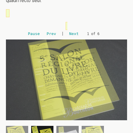
quadri recto seul.
Pause
Prev
|
Next
1 of 6