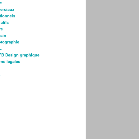
e
rciaux
utionnels
atifs
re
ssin
otographie
s…
FB Design graphique
ns légales
—