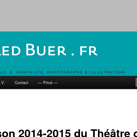
, UN COMBO POUR DÉVELOPPER LES MOBILITÉS ACTIVES
 fr
.V.
Contact
— Privé —
son 2014-2015 du Théâtre 