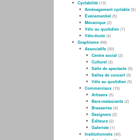
Cyclabilité
(13)
Aménagement cyclable
(5)
Événementiel
(5)
Mécanique
(2)
Vélo au quotidien
(7)
Vélo-école
(4)
Graphisme
(69)
Associatifs
(30)
Centre social
(2)
Culturel
(2)
Salle de spectacle
(9)
Salles de concert
(5)
Vélo au quotidien
(5)
Commerciaux
(15)
Artisans
(5)
Bars-restaurants
(2)
Brasseries
(4)
Designers
(2)
Éditeurs
(2)
Galeriste
(1)
Institutionnels
(40)