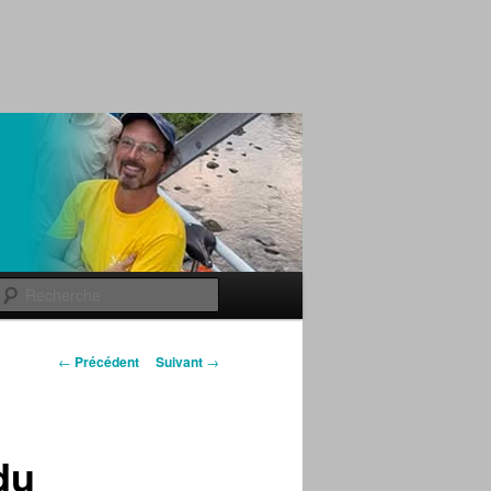
Recherche
Navigation des
←
Précédent
Suivant
→
articles
du