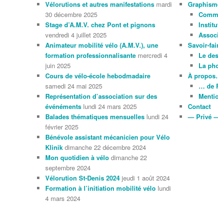
Vélorutions et autres manifestations
mardi
Graphism
30 décembre 2025
Comme
Stage d’A.M.V. chez Pont et pignons
Instit
vendredi 4 juillet 2025
Associ
Animateur mobilité vélo (A.M.V.), une
Savoir-fai
formation professionnalisante
mercredi 4
Le de
juin 2025
La ph
Cours de vélo-école hebodmadaire
À propo
samedi 24 mai 2025
… de 
Représentation d’association sur des
Mentio
événéments
lundi 24 mars 2025
Contact
Balades thématiques mensuelles
lundi 24
— Privé 
février 2025
Bénévole assistant mécanicien pour Vélo
Klinik
dimanche 22 décembre 2024
Mon quotidien à vélo
dimanche 22
septembre 2024
Vélorution St-Denis 2024
jeudi 1 août 2024
Formation à l’initiation mobilité vélo
lundi
4 mars 2024