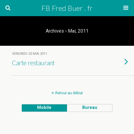
FB Fred Buer . fr
Archives › Mai, 2011
VENDREDI 20 MAI 2011
Carte restaurant
Retour au début
Mobile
Bureau