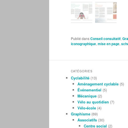
Publié dans
Conseil consultatif
,
Gr
iconographique
,
mise en page
,
sch
CATÉGORIES
Cyclabilité
(13)
Aménagement cyclable
(5)
Événementiel
(5)
Mécanique
(2)
Vélo au quotidien
(7)
Vélo-école
(4)
Graphisme
(69)
Associatifs
(30)
Centre social
(2)