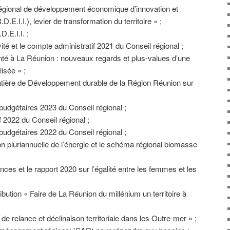
égional de développement économique d’innovation et
.D.E.I.I.), levier de transformation du territoire » ;
D.E.I.I. ;
vité et le compte administratif 2021 du Conseil régional ;
té à La Réunion : nouveaux regards et plus-values d’une
isée » ;
atière de Développement durable de la Région Réunion sur
 budgétaires 2023 du Conseil régional ;
f 2022 du Conseil régional ;
 budgétaires 2022 du Conseil régional ;
n pluriannuelle de l’énergie et le schéma régional biomasse
ances et le rapport 2020 sur l’égalité entre les femmes et les
ibution « Faire de La Réunion du millénium un territoire à
 de relance et déclinaison territoriale dans les Outre-mer » ;