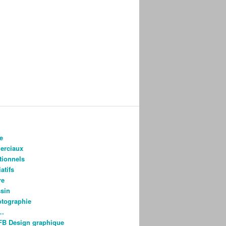
e
rciaux
utionnels
atifs
re
ssin
otographie
s…
FB Design graphique