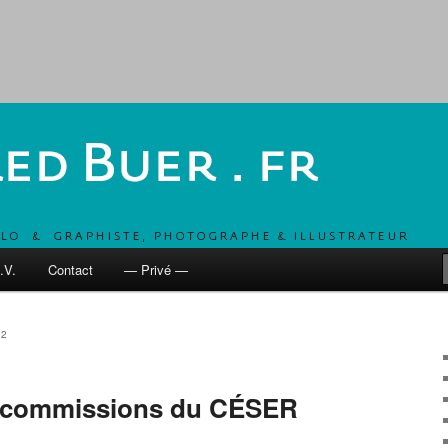
, UN COMBO POUR DÉVELOPPER LES MOBILITÉS ACTIVES
 fr
.V.
Contact
— Privé —
22
 commissions du CÉSER