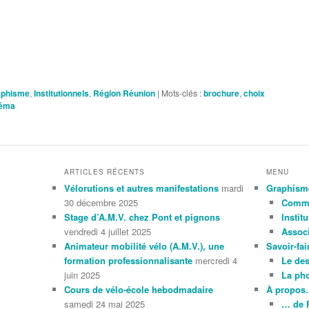
aphisme
,
Institutionnels
,
Région Réunion
|
Mots-clés :
brochure
,
choix
éma
ARTICLES RÉCENTS
MENU
Vélorutions et autres manifestations
mardi
Graphism
30 décembre 2025
Comme
Stage d’A.M.V. chez Pont et pignons
Instit
vendredi 4 juillet 2025
Associ
Animateur mobilité vélo (A.M.V.), une
Savoir-fai
formation professionnalisante
mercredi 4
Le de
juin 2025
La ph
Cours de vélo-école hebodmadaire
À propo
samedi 24 mai 2025
… de 