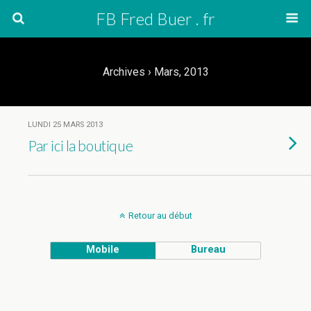
FB Fred Buer . fr
Archives › Mars, 2013
LUNDI 25 MARS 2013
Par ici la boutique
Retour au début
Mobile
Bureau