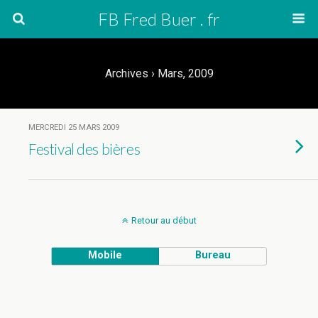
FB Fred Buer . fr
Archives › Mars, 2009
MERCREDI 25 MARS 2009
Festival des bières
Retour au début
Mobile
Bureau