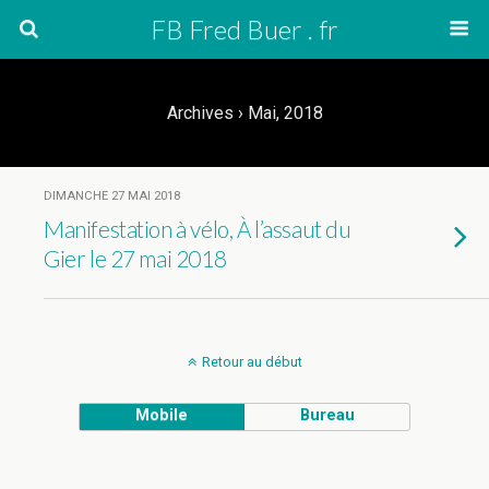
FB Fred Buer . fr
Archives › Mai, 2018
DIMANCHE 27 MAI 2018
Manifestation à vélo, À l’assaut du
Gier le 27 mai 2018
Retour au début
Mobile
Bureau