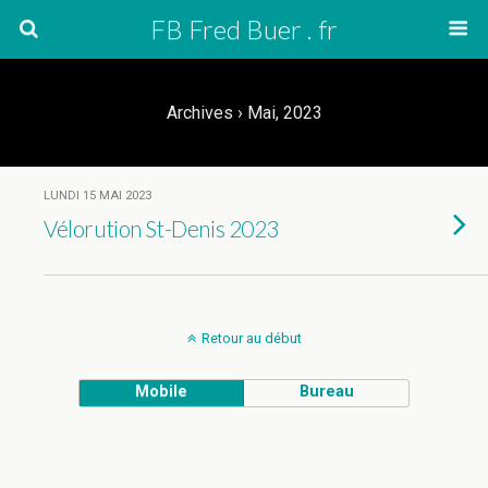
FB Fred Buer . fr
Archives › Mai, 2023
LUNDI 15 MAI 2023
Vélorution St-Denis 2023
Retour au début
Mobile
Bureau