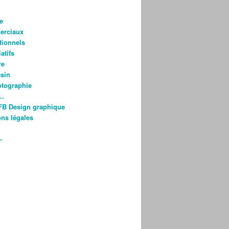
e
rciaux
utionnels
atifs
re
ssin
otographie
s…
FB Design graphique
ns légales
—