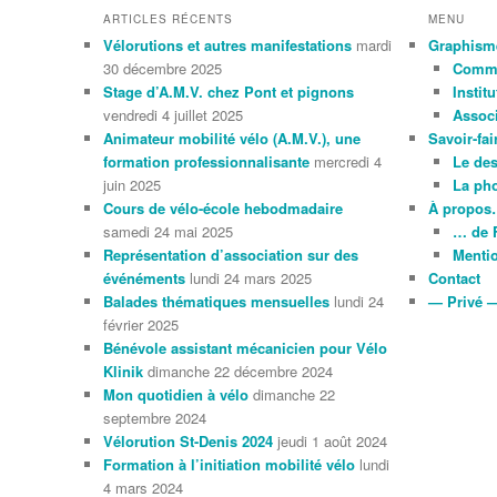
ARTICLES RÉCENTS
MENU
Vélorutions et autres manifestations
mardi
Graphism
30 décembre 2025
Comme
Stage d’A.M.V. chez Pont et pignons
Instit
vendredi 4 juillet 2025
Associ
Animateur mobilité vélo (A.M.V.), une
Savoir-fai
formation professionnalisante
mercredi 4
Le de
juin 2025
La ph
Cours de vélo-école hebodmadaire
À propo
samedi 24 mai 2025
… de 
Représentation d’association sur des
Mentio
événéments
lundi 24 mars 2025
Contact
Balades thématiques mensuelles
lundi 24
— Privé 
février 2025
Bénévole assistant mécanicien pour Vélo
Klinik
dimanche 22 décembre 2024
Mon quotidien à vélo
dimanche 22
septembre 2024
Vélorution St-Denis 2024
jeudi 1 août 2024
Formation à l’initiation mobilité vélo
lundi
4 mars 2024