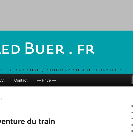
, UN COMBO POUR DÉVELOPPER LES MOBILITÉS ACTIVES
 fr
.V.
Contact
— Privé —
21
enture du train