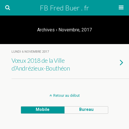
FB Fred Buer . fr
Archives › Novembre, 2017
LUNDI 6 NOVEMBRE 2017
Vœux 2018 de la Ville
d’Andrézieux-Bouthéon
Retour au début
Mobile
Bureau