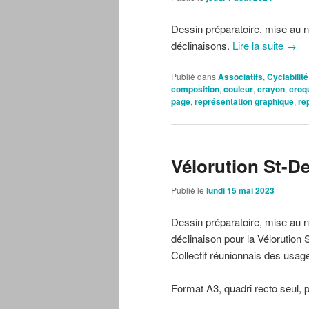
Dessin préparatoire, mise au no
déclinaisons.
Lire la suite
→
Publié dans
Associatifs
,
Cyclabilité
composition
,
couleur
,
crayon
,
croq
page
,
représentation graphique
,
re
Vélorution St-D
Publié le
lundi 15 mai 2023
Dessin préparatoire, mise au no
déclinaison pour la Vélorution
Collectif réunionnais des usag
Format A3, quadri recto seul, 