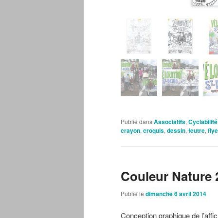
Publié dans
Associatifs
,
Cyclabilité
crayon
,
croquis
,
dessin
,
feutre
,
flye
Couleur Nature 
Publié le
dimanche 6 avril 2014
Conception graphique de l’affi