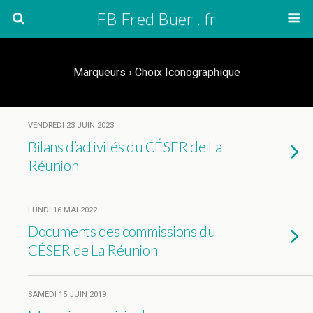
FB Fred Buer . fr
Marqueurs › Choix Iconographique
VENDREDI 23 JUIN 2023
Bilans d’activités du CÉSER de La
Réunion
LUNDI 16 MAI 2022
Documents des commissions du
CÉSER de La Réunion
SAMEDI 15 JUIN 2019