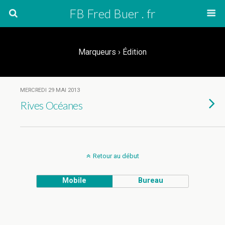
FB Fred Buer . fr
Marqueurs › Édition
MERCREDI 29 MAI 2013
Rives Océanes
Retour au début
Mobile
Bureau