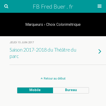
FB Fred Buer . fr
Marqueurs › Choix Colorimétrique
JEUDI 15 JUIN 2017
Saison 2017-2018 du Théâtre du
parc
Retour au début
Mobile
Bureau