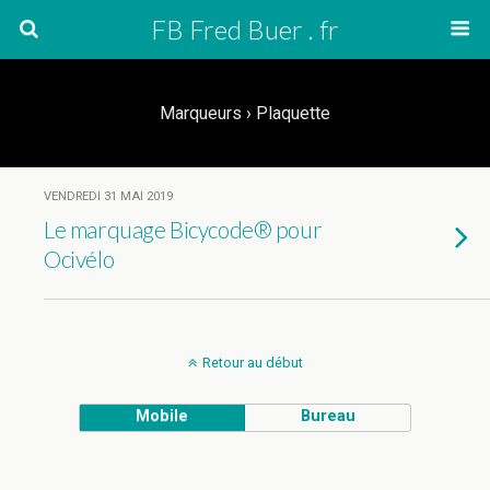
FB Fred Buer . fr
Marqueurs › Plaquette
VENDREDI 31 MAI 2019
Le marquage Bicycode® pour
Ocivélo
Retour au début
Mobile
Bureau