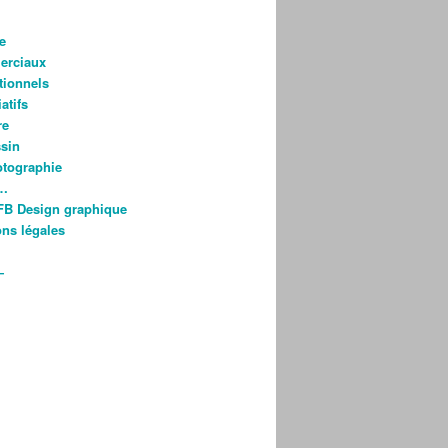
e
rciaux
utionnels
atifs
re
ssin
otographie
s…
FB Design graphique
ns légales
—