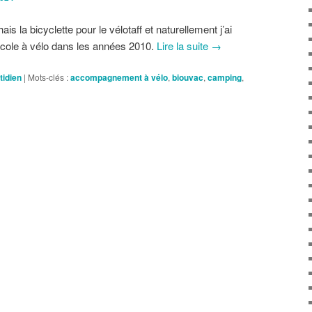
s la bicyclette pour le vélotaff et naturellement j’ai
cole à vélo dans les années 2010.
Lire la suite
→
tidien
|
Mots-clés :
accompagnement à vélo
,
biouvac
,
camping
,