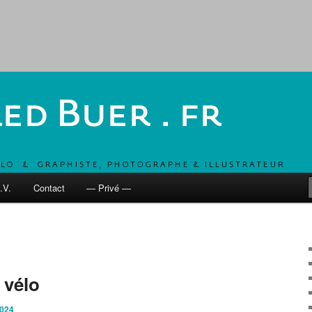
, UN COMBO POUR DÉVELOPPER LES MOBILITÉS ACTIVES
 fr
.V.
Contact
— Privé —
 vélo
2024