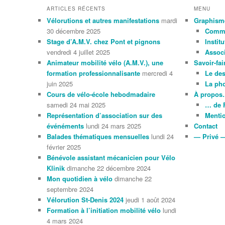
ARTICLES RÉCENTS
MENU
Vélorutions et autres manifestations
mardi
Graphism
30 décembre 2025
Comme
Stage d’A.M.V. chez Pont et pignons
Instit
vendredi 4 juillet 2025
Associ
Animateur mobilité vélo (A.M.V.), une
Savoir-fai
formation professionnalisante
mercredi 4
Le de
juin 2025
La ph
Cours de vélo-école hebodmadaire
À propo
samedi 24 mai 2025
… de 
Représentation d’association sur des
Mentio
événéments
lundi 24 mars 2025
Contact
Balades thématiques mensuelles
lundi 24
— Privé 
février 2025
Bénévole assistant mécanicien pour Vélo
Klinik
dimanche 22 décembre 2024
Mon quotidien à vélo
dimanche 22
septembre 2024
Vélorution St-Denis 2024
jeudi 1 août 2024
Formation à l’initiation mobilité vélo
lundi
4 mars 2024